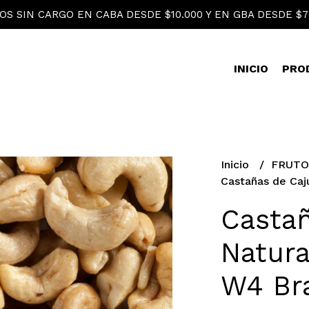
OS SIN CARGO EN CABA DESDE $10.000 Y EN GBA DESDE $7
INICIO
PRO
Inicio
FRUTO
Castañas de Caju
Castañ
Natura
W4 Bra