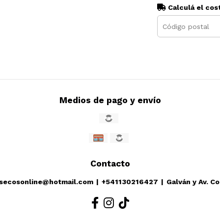
Calculá el cos
Medios de pago y envío
Contacto
ssecosonline@hotmail.com
|
+541130216427
|
Galván y Av. C