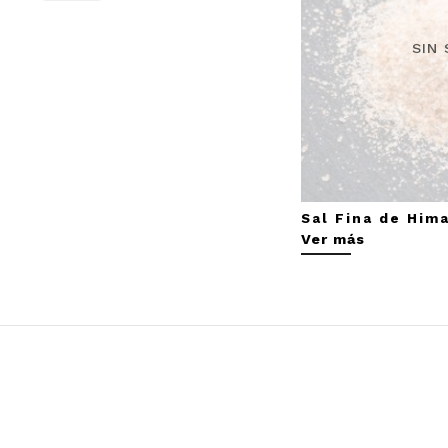
SIN
Sal Fina de Him
Ver más