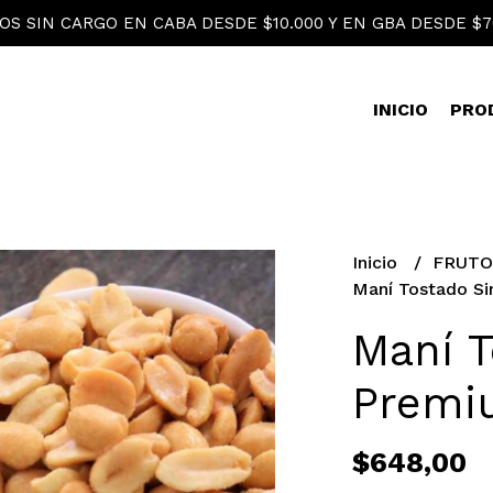
OS SIN CARGO EN CABA DESDE $10.000 Y EN GBA DESDE $7
INICIO
PRO
Inicio
FRUTO
Maní Tostado Si
Maní T
Premi
$648,00