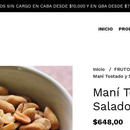
OS SIN CARGO EN CABA DESDE $10.000 Y EN GBA DESDE $7
INICIO
PRO
Inicio
FRUTO
Maní Tostado y
Maní T
Salad
$648,00