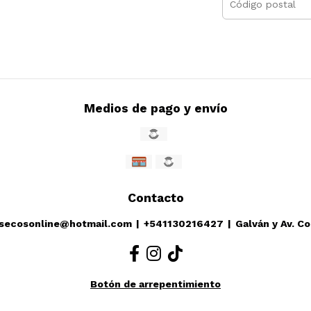
Medios de pago y envío
Contacto
ssecosonline@hotmail.com
|
+541130216427
|
Galván y Av. C
Botón de arrepentimiento