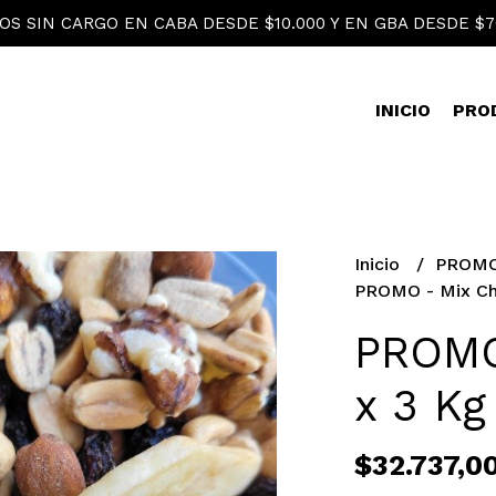
OS SIN CARGO EN CABA DESDE $10.000 Y EN GBA DESDE $7
INICIO
PRO
Inicio
PROMO
PROMO - Mix Ch
PROMO
x 3 Kg
$32.737,0